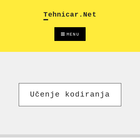
Skip
to
Tehnicar.net
content
MENU
Učenje kodiranja