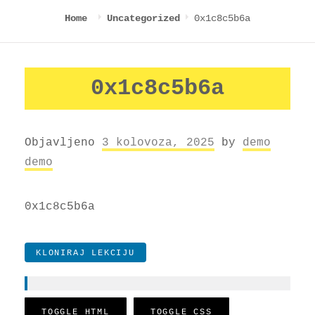
0x1c8c5b6a
Home
Uncategorized
0x1c8c5b6a
Objavljeno
3 kolovoza, 2025
by
demo
demo
0x1c8c5b6a
KLONIRAJ LEKCIJU
TOGGLE HTML
TOGGLE CSS