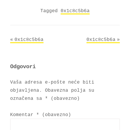
Tagged
0x1c8c5b6a
Navigacija
0x1c8c5b6a
0x1c8c5b6a
objava
Odgovori
Vaša adresa e-pošte neće biti
objavljena.
Obavezna polja su
označena sa
* (obavezno)
Komentar
* (obavezno)