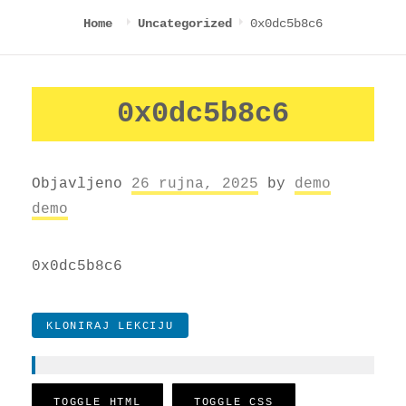
0x0dc5b8c6
Home
Uncategorized
0x0dc5b8c6
Objavljeno
26 rujna, 2025
by
demo
demo
0x0dc5b8c6
KLONIRAJ LEKCIJU
TOGGLE HTML
TOGGLE CSS