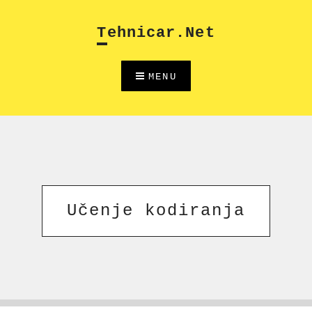
Skip
to
Tehnicar.net
content
MENU
Učenje kodiranja