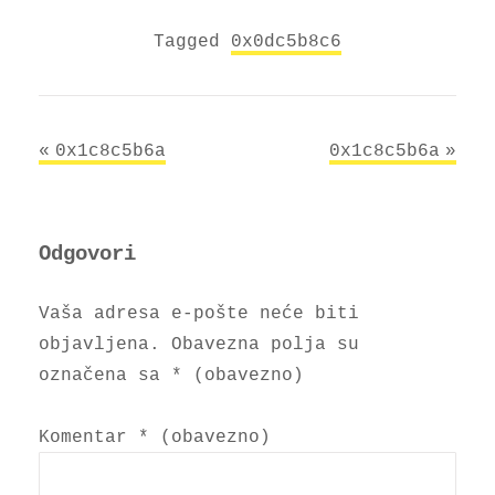
Tagged
0x0dc5b8c6
Navigacija
0x1c8c5b6a
0x1c8c5b6a
objava
Odgovori
Vaša adresa e-pošte neće biti
objavljena.
Obavezna polja su
označena sa
* (obavezno)
Komentar
* (obavezno)