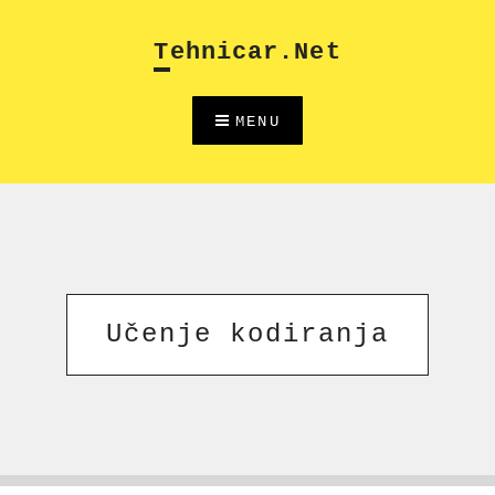
Skip
to
Tehnicar.net
content
MENU
Učenje kodiranja