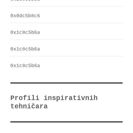
0x0dc5b8c6
0x1c8c5b6a
0x1c8c5b6a
0x1c8c5b6a
Profili inspirativnih
tehničara