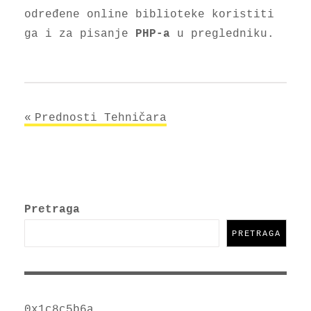
određene online biblioteke koristiti
ga i za pisanje
u pregledniku.
PHP-a
Navigacija
Prednosti Tehničara
objava
Pretraga
PRETRAGA
0x1c8c5b6a