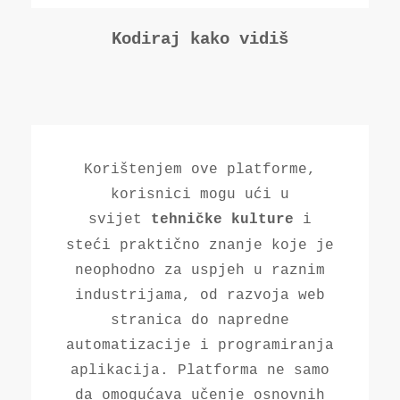
Kodiraj kako vidiš
Korištenjem ove platforme,
korisnici mogu ući u
svijet
i
tehničke kulture
steći praktično znanje koje je
neophodno za uspjeh u raznim
industrijama, od razvoja web
stranica do napredne
automatizacije i programiranja
aplikacija. Platforma ne samo
da omogućava učenje osnovnih