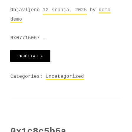
Objavljeno
12 srpnja, 2025
by
demo
demo
0x07715067 …
0X07715067
PROČITAJ »
Categories:
Uncategorized
0x1c8c5b6a