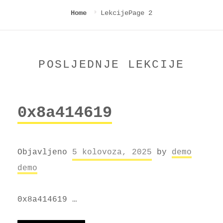
Lekcije
Page 2
Home
POSLJEDNJE LEKCIJE
0x8a414619
Objavljeno
5 kolovoza, 2025
by
demo
demo
0x8a414619 …