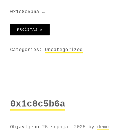
0x1c8c5b6a …
0X1C8C5B6A
PROČITAJ »
Categories:
Uncategorized
0x1c8c5b6a
Objavljeno
25 srpnja, 2025
by
demo