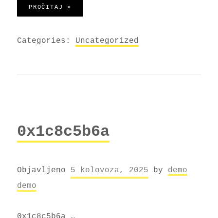
0X8A414619
PROČITAJ »
Categories:
Uncategorized
0x1c8c5b6a
Objavljeno
5 kolovoza, 2025
by
demo
demo
0x1c8c5b6a …