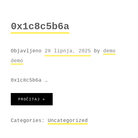
0x1c8c5b6a
Objavljeno
28 lipnja, 2025
by
demo
demo
0x1c8c5b6a …
0X1C8C5B6A
PROČITAJ »
Categories:
Uncategorized