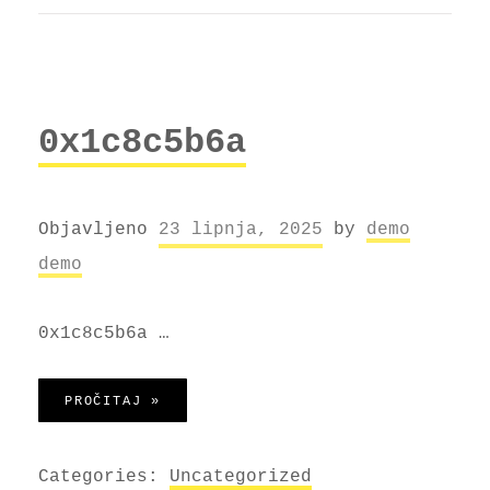
0x1c8c5b6a
Objavljeno
23 lipnja, 2025
by
demo
demo
0x1c8c5b6a …
0X1C8C5B6A
PROČITAJ »
Categories:
Uncategorized